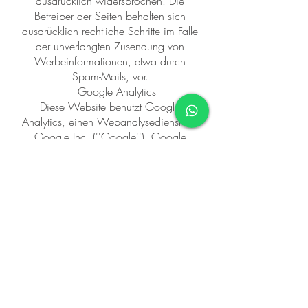
ausdrücklich widersprochen. Die
Betreiber der Seiten behalten sich
ausdrücklich rechtliche Schritte im Falle
der unverlangten Zusendung von
Werbeinformationen, etwa durch
Spam-Mails, vor.
Google Analytics
Diese Website benutzt Google
Analytics, einen Webanalysedienst der
Google Inc. (''Google''). Google
Analytics verwendet sog. ''Cookies'',
Textdateien, die auf Ihrem Computer
gespeichert werden und die eine
Analyse der Benutzung der Website
durch Sie ermöglicht. Die durch den
Cookie erzeugten Informationen über
Ihre Benutzung dieser Website
(einschließlich Ihrer IP-Adresse) wird an
einen Server von Google in den USA
übertragen und dort gespeichert.
Google wird diese Informationen