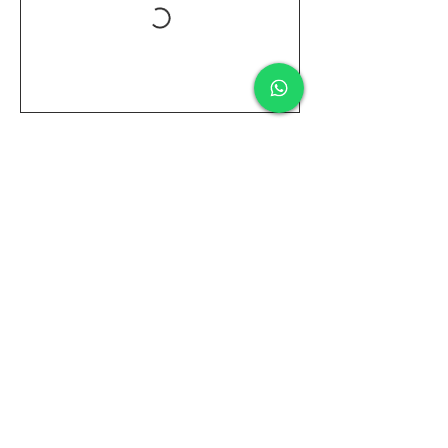
Kontaktangaben
Oppumer Str. 175, 47799 Krefeld,
Deutschland
+4917679223252
info@tubuku.de
TUBUKU – gib der Welt Farbe, und sie
sieht nicht mehr schwarz.
Tel.:
+49 (0) 17679223252