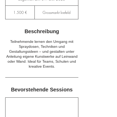
e
1.500
g
Euro
1.500 €
Grossmarkt krefeld
o
n
n
e
Beschreibung
n
a
Teilnehmende lernen den Umgang mit
m
Spraydosen, Techniken und
:
Gestaltungsideen – und gestalten unter
3
Anleitung eigene Kunstwerke auf Leinwand
1
oder Wand. Ideal für Teams, Schulen und
.
kreative Events.
O
k
t
.
2
Bevorstehende Sessions
0
2
5